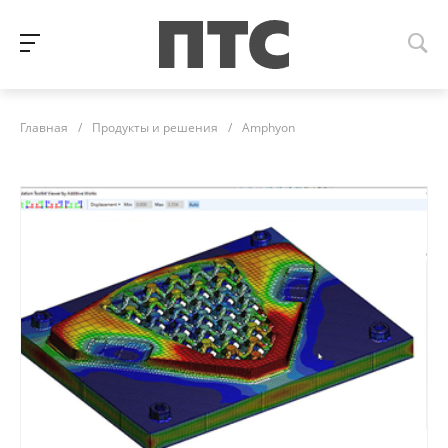
Главная
/
Продукты и решения
/
Amphyon